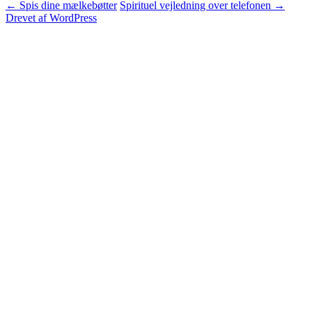
Indlægsnavigation
←
Spis dine mælkebøtter
Spirituel vejledning over telefonen
→
Drevet af WordPress