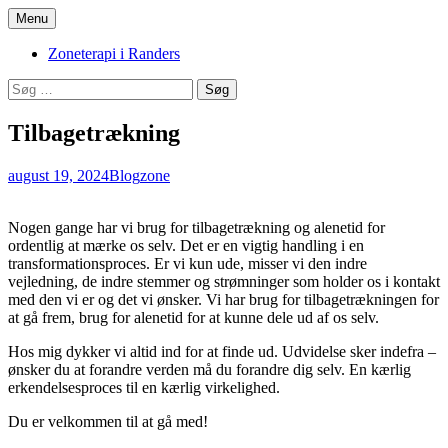
Hop
Menu
til
Zoneterapi og spirituel vejledning
Stinas Zoneterapi
indhold
Zoneterapi i Randers
Søg
efter:
Tilbagetrækning
august 19, 2024
Blog
zone
Nogen gange har vi brug for tilbagetrækning og alenetid for
ordentlig at mærke os selv. Det er en vigtig handling i en
transformationsproces. Er vi kun ude, misser vi den indre
vejledning, de indre stemmer og strømninger som holder os i kontakt
med den vi er og det vi ønsker. Vi har brug for tilbagetrækningen for
at gå frem, brug for alenetid for at kunne dele ud af os selv.
Hos mig dykker vi altid ind for at finde ud. Udvidelse sker indefra –
ønsker du at forandre verden må du forandre dig selv. En kærlig
erkendelsesproces til en kærlig virkelighed.
Du er velkommen til at gå med!