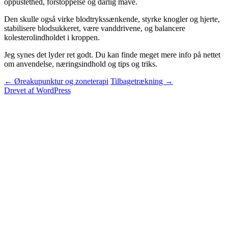
oppustethed, forstoppelse og dårlig mave.
Den skulle også virke blodtrykssænkende, styrke knogler og hjerte,
stabilisere blodsukkeret, være vanddrivene, og balancere
kolesterolindholdet i kroppen.
Jeg synes det lyder ret godt. Du kan finde meget mere info på nettet
om anvendelse, næringsindhold og tips og triks.
Indlægsnavigation
←
Øreakupunktur og zoneterapi
Tilbagetrækning
→
Drevet af WordPress