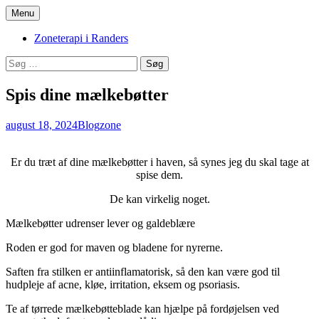
Hop
Menu
til
Zoneterapi og spirituel vejledning
Stinas Zoneterapi
indhold
Zoneterapi i Randers
Søg
efter:
Spis dine mælkebøtter
august 18, 2024
Blog
zone
Er du træt af dine mælkebøtter i haven, så synes jeg du skal tage at
spise dem.
De kan virkelig noget.
Mælkebøtter udrenser lever og galdeblære
Roden er god for maven og bladene for nyrerne.
Saften fra stilken er antiinflamatorisk, så den kan være god til
hudpleje af acne, kløe, irritation, eksem og psoriasis.
Te af tørrede mælkebøtteblade kan hjælpe på fordøjelsen ved