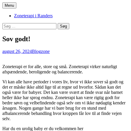
Hop
Menu
til
Zoneterapi og spirituel vejledning
Stinas Zoneterapi
indhold
Zoneterapi i Randers
Søg
efter:
Sov godt!
august 26, 2024
Blog
zone
Zoneterapi er for alle, store og små. Zoneterapi virker naturligt
afspændende, beroligende og balancerende.
Vi kan alle have perioder i vores liv, hvor vi ikke sover så godt og
det er måske ikke altid lige til at regne ud hvorfor. Sådan kan det
også være for babyer. Det kan være svært at finde svar når barnet
heller ikke har sprog endnu. Zoneterapi kan være rigtig godt for
bedre søvn og velbefindende også selv om vi ikke nødagtig kender
årsagen. Nogen gange har vi bare brug for en stund med
afbalancerende behandling hvor kroppen får lov til at finde vejen
selv.
Har du en urolig baby er du velkommen her