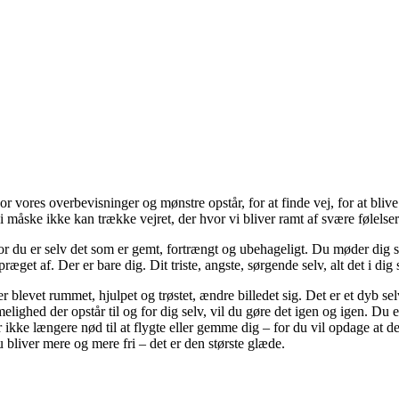
res overbevisninger og mønstre opstår, for at finde vej, for at blive frie
 måske ikke kan trække vejret, der hvor vi bliver ramt af svære følels
r du er selv det som er gemt, fortrængt og ubehageligt. Du møder dig s
t af. Der er bare dig. Dit triste, angste, sørgende selv, alt det i dig so
er blevet rummet, hjulpet og trøstet, ændre billedet sig. Det er et dyb s
lighed der opstår til og for dig selv, vil du gøre det igen og igen. Du e
kke længere nød til at flygte eller gemme dig – for du vil opdage at det 
bliver mere og mere fri – det er den største glæde.