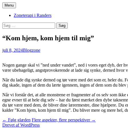
Hop
Menu
til
Zoneterapi og spirituel vejledning
Stinas Zoneterapi
indhold
Zoneterapi i Randers
Søg
efter:
“Kom hjem, kom hjem til mig”
juli 8, 2024
Blog
zone
Nogen gange skal vi ”ned under vandet”, ned i vores eget dyb, der hvor vo
være ubehageligt, angstprovokerende at lade sig synke, derned hvor vi
Når du lade dig synke derned og tør være med det som er, heler du. Fo
dig skade, ingen af dem du lærte igennem, ingen af dem som du blev præge
Når vi forstår det, at alle monstrene er fragmenter af os selv som ikke 
egne evner til at hele dig selv – har du først mærket den dybe taknemme
du tør være med dem, de bliver dine lærermestre, dine hjælpere. Du er i
kalder ”Kom hjem, kom hjem til mig”. Du bliver mere og mere hel, du 
Indlægsnavigation
←
Følg glæden
Flere aspekter, flere perspektiver
→
Drevet af WordPress