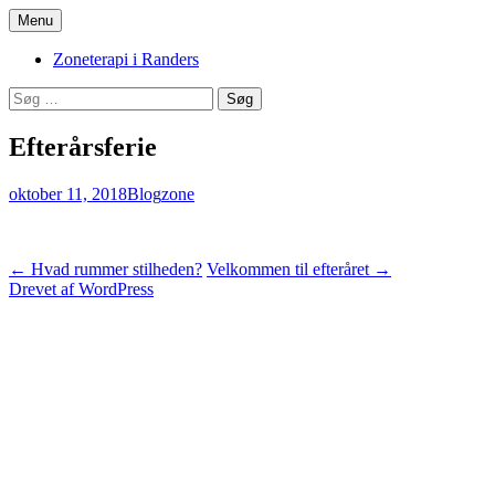
Hop
Menu
til
Zoneterapi og spirituel vejledning
Stinas Zoneterapi
indhold
Zoneterapi i Randers
Søg
efter:
Efterårsferie
oktober 11, 2018
Blog
zone
Indlægsnavigation
←
Hvad rummer stilheden?
Velkommen til efteråret
→
Drevet af WordPress