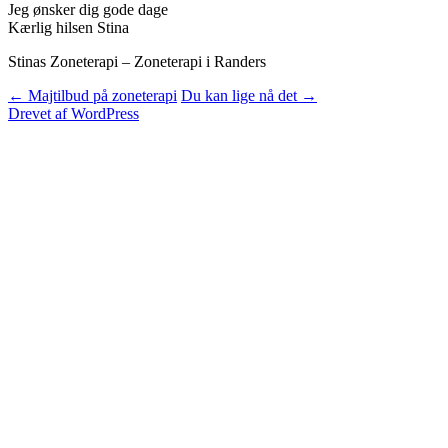
Jeg ønsker dig gode dage
Kærlig hilsen Stina
Stinas Zoneterapi – Zoneterapi i Randers
Indlægsnavigation
←
Majtilbud på zoneterapi
Du kan lige nå det
→
Drevet af WordPress