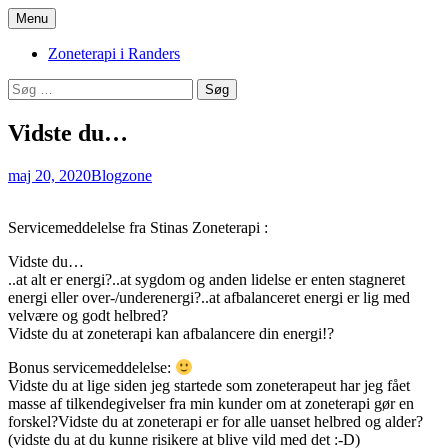
Hop
Menu
til
Zoneterapi og spirituel vejledning
Stinas Zoneterapi
indhold
Zoneterapi i Randers
Søg
efter:
Vidste du…
maj 20, 2020
Blog
zone
Servicemeddelelse fra Stinas Zoneterapi :
Vidste du…
..at alt er energi?..at sygdom og anden lidelse er enten stagneret
energi eller over-/underenergi?..at afbalanceret energi er lig med
velvære og godt helbred?
Vidste du at zoneterapi kan afbalancere din energi!?
Bonus servicemeddelelse:
Vidste du at lige siden jeg startede som zoneterapeut har jeg fået
masse af tilkendegivelser fra min kunder om at zoneterapi gør en
forskel?Vidste du at zoneterapi er for alle uanset helbred og alder?
(vidste du at du kunne risikere at blive vild med det :-D)