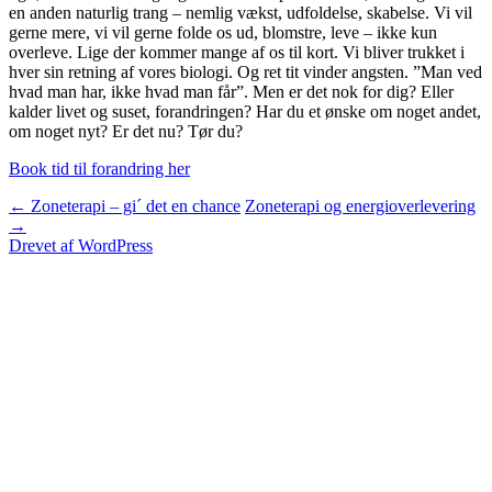
en anden naturlig trang – nemlig vækst, udfoldelse, skabelse. Vi vil
gerne mere, vi vil gerne folde os ud, blomstre, leve – ikke kun
overleve. Lige der kommer mange af os til kort. Vi bliver trukket i
hver sin retning af vores biologi. Og ret tit vinder angsten. ”Man ved
hvad man har, ikke hvad man får”. Men er det nok for dig? Eller
kalder livet og suset, forandringen? Har du et ønske om noget andet,
om noget nyt? Er det nu? Tør du?
Book tid til forandring her
Indlægsnavigation
←
Zoneterapi – gi´ det en chance
Zoneterapi og energioverlevering
→
Drevet af WordPress