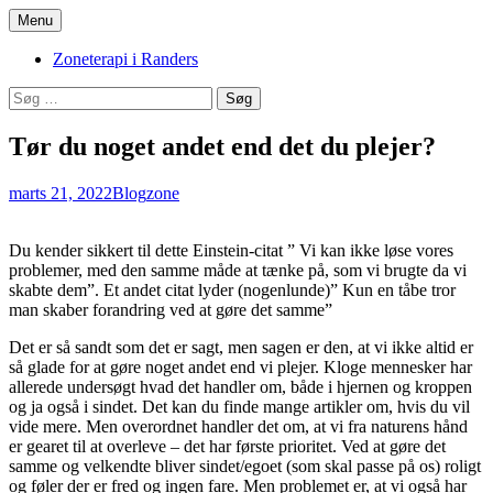
Hop
Menu
til
Zoneterapi og spirituel vejledning
Stinas Zoneterapi
indhold
Zoneterapi i Randers
Søg
efter:
Tør du noget andet end det du plejer?
marts 21, 2022
Blog
zone
Du kender sikkert til dette Einstein-citat ” Vi kan ikke løse vores
problemer, med den samme måde at tænke på, som vi brugte da vi
skabte dem”. Et andet citat lyder (nogenlunde)” Kun en tåbe tror
man skaber forandring ved at gøre det samme”
Det er så sandt som det er sagt, men sagen er den, at vi ikke altid er
så glade for at gøre noget andet end vi plejer. Kloge mennesker har
allerede undersøgt hvad det handler om, både i hjernen og kroppen
og ja også i sindet. Det kan du finde mange artikler om, hvis du vil
vide mere. Men overordnet handler det om, at vi fra naturens hånd
er gearet til at overleve – det har første prioritet. Ved at gøre det
samme og velkendte bliver sindet/egoet (som skal passe på os) roligt
og føler der er fred og ingen fare. Men problemet er, at vi også har