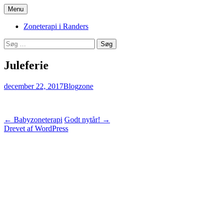
Hop
Menu
til
Zoneterapi og spirituel vejledning
Stinas Zoneterapi
indhold
Zoneterapi i Randers
Søg
efter:
Juleferie
december 22, 2017
Blog
zone
Indlægsnavigation
←
Babyzoneterapi
Godt nytår!
→
Drevet af WordPress