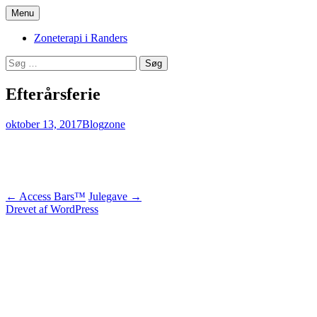
Hop
Menu
til
Zoneterapi og spirituel vejledning
Stinas Zoneterapi
indhold
Zoneterapi i Randers
Søg
efter:
Efterårsferie
oktober 13, 2017
Blog
zone
Stinas Zoneterapi Randers
Indlægsnavigation
←
Access Bars™
Julegave
→
Drevet af WordPress