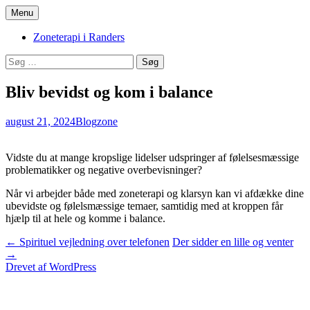
Hop
Menu
til
Zoneterapi og spirituel vejledning
Stinas Zoneterapi
indhold
Zoneterapi i Randers
Søg
efter:
Bliv bevidst og kom i balance
august 21, 2024
Blog
zone
Vidste du at mange kropslige lidelser udspringer af følelsesmæssige
problematikker og negative overbevisninger?
Når vi arbejder både med zoneterapi og klarsyn kan vi afdække dine
ubevidste og følelsmæssige temaer, samtidig med at kroppen får
hjælp til at hele og komme i balance.
Indlægsnavigation
←
Spirituel vejledning over telefonen
Der sidder en lille og venter
→
Drevet af WordPress